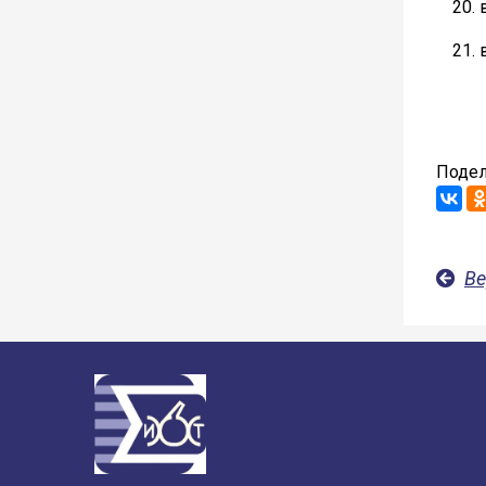
Подел
Ве