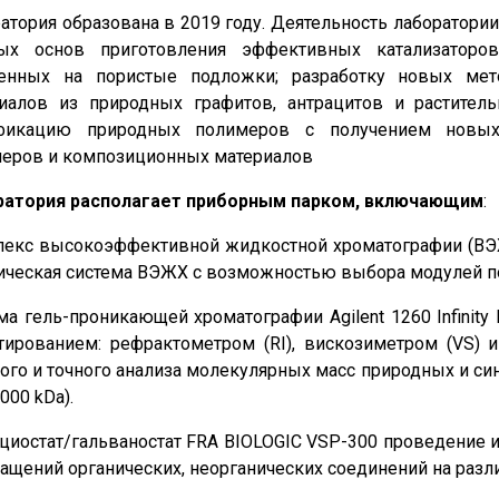
атория образована в 2019 году. Деятельность лаборатори
ных основ приготовления эффективных катализаторо
сенных на пористые подложки; разработку новых мет
иалов из природных графитов, антрацитов и растите
фикацию природных полимеров с получением новых 
еров и композиционных материалов
ратория располагает приборным парком, включающим
:
екс высокоэффективной жидкостной хроматографии (ВЭЖХ) 12
ическая система ВЭЖХ с возможностью выбора модулей по
ма гель-проникающей хроматографии Agilent 1260 Infinity 
тированием: рефрактометром (RI), вискозиметром (VS) и
ого и точного анализа молекулярных масс природных и с
0000 kDa).
циостат/гальваностат FRA BIOLOGIC VSP-300 проведение 
ащений органических, неорганических соединений на раз