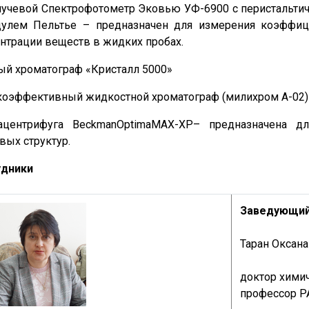
учевой Спектрофотометр Эковью УФ-6900 с перистальтич
улем Пельтье – предназначен для измерения коэффици
нтрации веществ в жидких пробах.
ый хроматограф «Кристалл 5000»
оэффективный жидкостной хроматограф (милихром А-02)
рацентрифуга BeckmanOptimaMAX-XP– предназначена 
вых структур.
удники
Заведующий
Таран Оксан
доктор химич
профессор Р