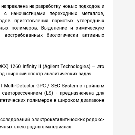
и направлена на разработку новых подходов и
в с наночастицами переходных металлов,
одов приготовления пористых углеродных
льных полимеров. Выделение и химическую
востребованных биологически активных
60 Infinity II (Agilent Technologies) — это
д широкий спектр аналитических задач
II Multi-Detector GPC / SEC System с тройным
 светорассеянием (LS) - предназначена для
интетических полимеров в широком диапазоне
исследований электрокаталитических редокс-
личных электродных материалах