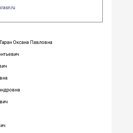
krasn.ru
Н Таран Оксана Павловна
еонтьевич
евич
овна
сандровна
ович
вич