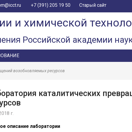
+7 (391) 205 19 50
em@icct.ru
Старый сайт
ии и химической технол
ления Российской академии нау
ЗОВАНИЕ
ащений возобновляемых ресурсов
оратория каталитических превр
урсов
2018 г.
ое описание лаборатории