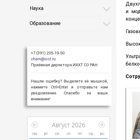
Двухл
Наука
и мод
конце
Образование
Газов
Высок
+7 (391) 205-19-50
Ульт
chem@icct.ru
белко
Приёмная директора ИХХТ СО РАН
Сотр
Нашли ошибку? Выделите её мышкой,
нажмите Ctrl+Enter и отправьте нам
уведомление. Спасибо за ваше
внимание!
Август 2026
ПН
ВТ
СР
ЧТ
ПТ
СБ
ВС