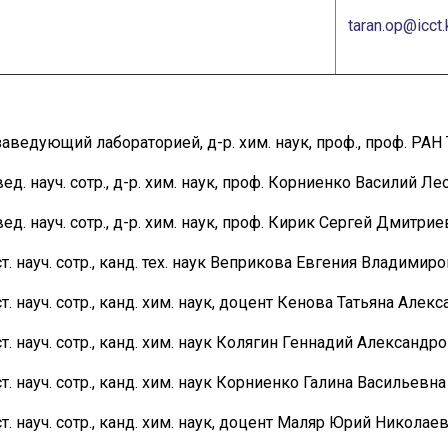
taran.op@icct.
заведующий лабораторией, д-р. хим. наук, проф., проф. РА
вед. науч. сотр., д-р. хим. наук, проф. Корниенко Василий Л
вед. науч. сотр., д-р. хим. наук, проф. Кирик Сергей Дмитри
ст. науч. сотр., канд. тех. наук Веприкова Евгения Владимир
ст. науч. сотр., канд. хим. наук, доцент Кенова Татьяна Алек
ст. науч. сотр., канд. хим. наук Колягин Геннадий Александр
ст. науч. сотр., канд. хим. наук Корниенко Галина Васильевна
ст. науч. сотр., канд. хим. наук, доцент Маляр Юрий Николае