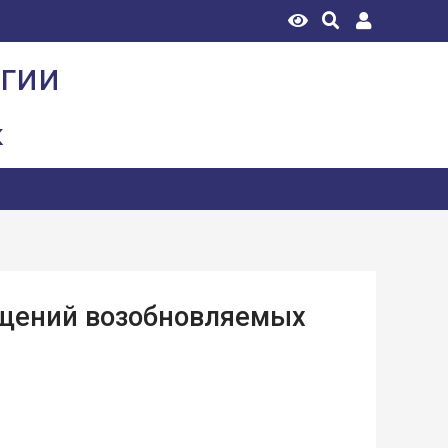
огии
к
ащений возобновляемых