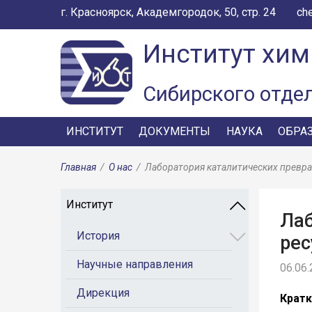
г. Красноярск, Академгородок, 50, стр. 24
ch
Институт хим
Сибирского отде
ИНСТИТУТ
ДОКУМЕНТЫ
НАУКА
ОБРА
Главная
/
О нас
/
Лаборатория каталитических превр
Институт
Лаб
История
рес
Научные направления
06.06.
Дирекция
Кратк