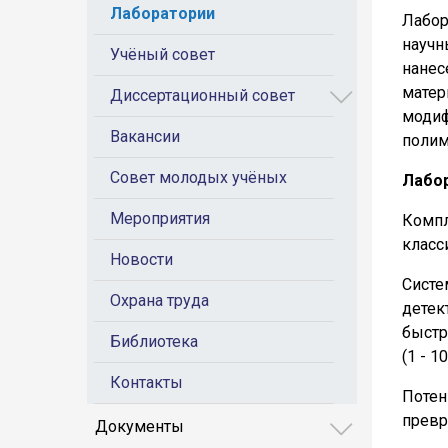
Лаборатории
Лабор
науч
Учёный совет
нане
матер
Диссертационный совет
моди
Вакансии
полим
Совет молодых учёных
Лабо
Мероприятия
Компл
класс
Новости
Систе
Охрана труда
детек
быстр
Библиотека
(1 - 1
Контакты
Потен
превр
Документы