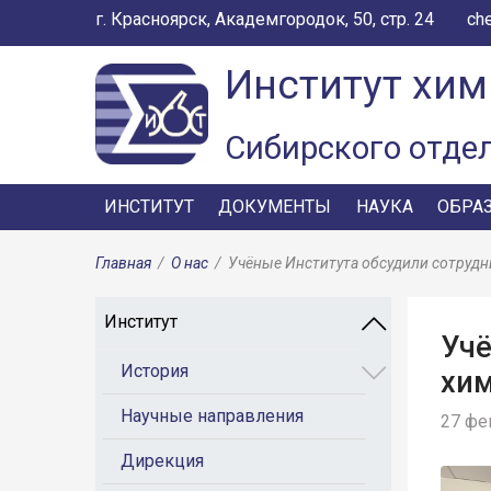
г. Красноярск, Академгородок, 50, стр. 24
ch
Институт хим
Сибирского отде
ИНСТИТУТ
ДОКУМЕНТЫ
НАУКА
ОБРА
Главная
/
О нас
/
Учёные Института обсудили сотруд
Институт
Учё
История
хи
Научные направления
27 фе
Дирекция