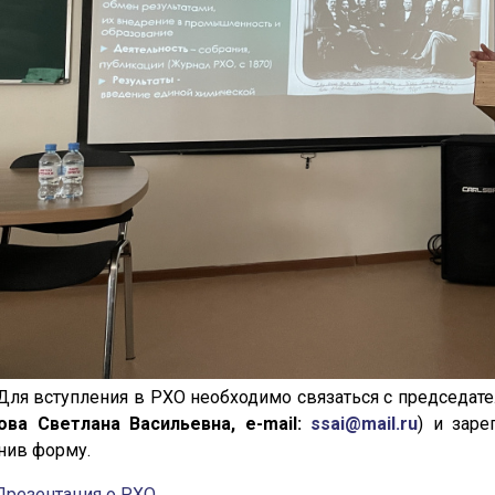
ступления в РХО необходимо связаться с председател
ова Светлана Васильевна, e-mail:
ssai@mail.ru
) и заре
нив форму.
Презентация о РХО