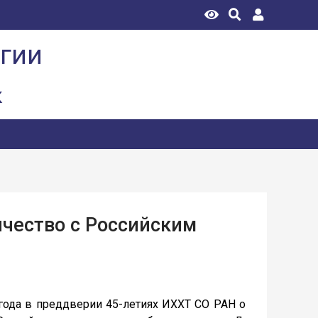
огии
к
ичество с Российским
а в преддверии 45-летиях ИХХТ СО РАН о