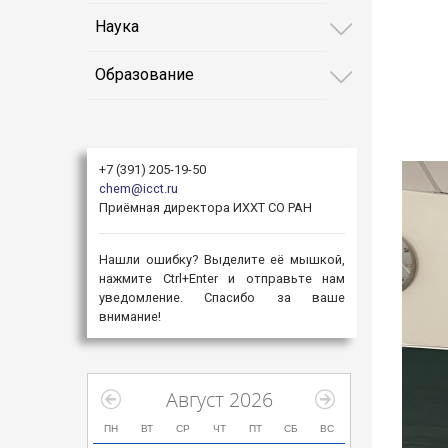
Наука
Образование
+7 (391) 205-19-50
chem@icct.ru
Приёмная директора ИХХТ СО РАН
Нашли ошибку? Выделите её мышкой,
нажмите Ctrl+Enter и отправьте нам
уведомление. Спасибо за ваше
внимание!
Август 2026
ПН
ВТ
СР
ЧТ
ПТ
СБ
ВС