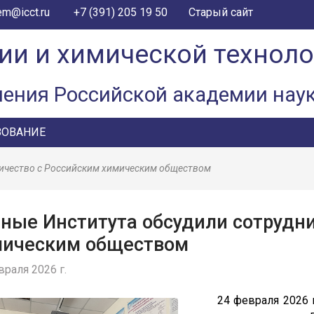
+7 (391) 205 19 50
em@icct.ru
Старый сайт
ии и химической технол
ления Российской академии нау
ЗОВАНИЕ
ничество с Российским химическим обществом
ные Института обсудили сотрудн
мическим обществом
враля 2026 г.
24 февраля 2026 год