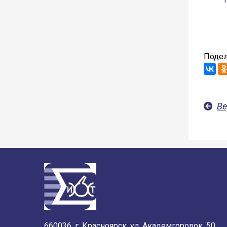
Подел
Ве
660036, г. Красноярск, ул. Академгородок, 50