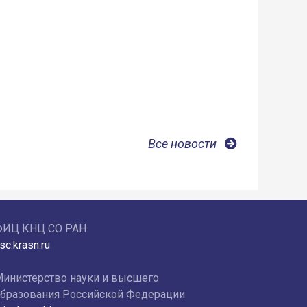
Все новости
ФИЦ КНЦ СО РАН
sc.krasn.ru
инистерство науки и высшего
бразования Российской Федерации