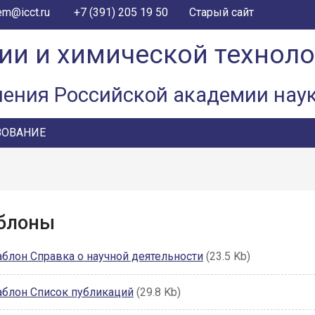
+7 (391) 205 19 50
em@icct.ru
Старый сайт
ии и химической технол
ления Российской академии нау
ЗОВАНИЕ
блоны
блон Справка о научной деятельности
(23.5 Kb)
блон Список публикаций
(29.8 Kb)