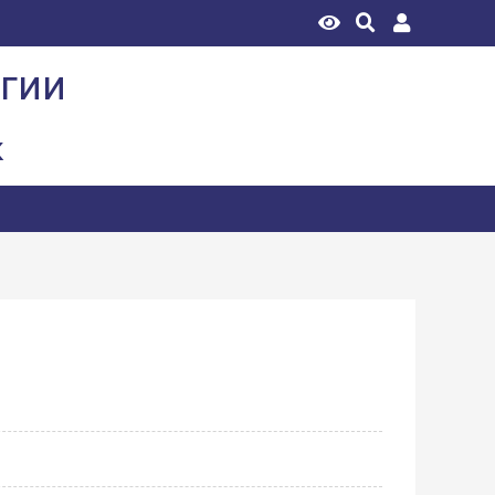
огии
к