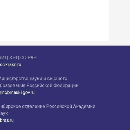
ФИЦ КНЦ СО РАН
sc.krasn.ru
инистерство науки и высшего
бразования Российской Федерации
inobrnauki.gov.ru
ибирское отделение Российской Академии
аук
bras.ru