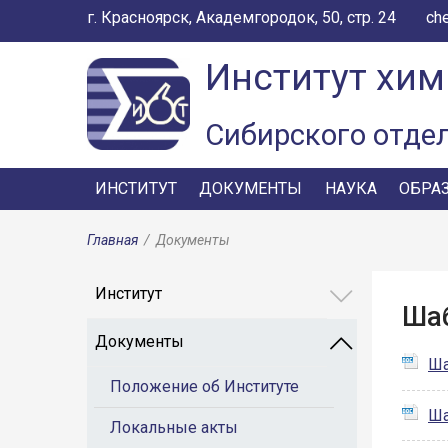
г. Красноярск, Академгородок, 50, стр. 24
ch
Институт хим
Сибирского отде
ИНСТИТУТ
ДОКУМЕНТЫ
НАУКА
ОБРА
Главная
/
Документы
Институт
Ша
Документы
Ша
Положение об Институте
Ша
Локальные акты