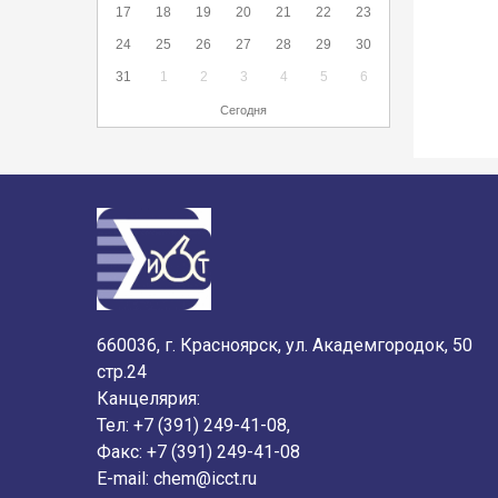
17
18
19
20
21
22
23
24
25
26
27
28
29
30
31
1
2
3
4
5
6
Сегодня
660036, г. Красноярск, ул. Академгородок, 50
стр.24
Канцелярия:
Тел: +7 (391) 249-41-08,
Факс: +7 (391) 249-41-08
E-mail:
chem@icct.ru