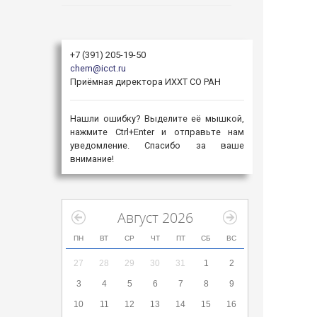
+7 (391) 205-19-50
chem@icct.ru
Приёмная директора ИХХТ СО РАН
Нашли ошибку? Выделите её мышкой,
нажмите Ctrl+Enter и отправьте нам
уведомление. Спасибо за ваше
внимание!
Август 2026
ПН
ВТ
СР
ЧТ
ПТ
СБ
ВС
27
28
29
30
31
1
2
3
4
5
6
7
8
9
10
11
12
13
14
15
16