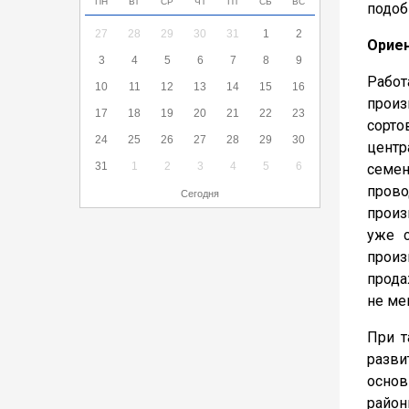
ПН
ВТ
СР
ЧТ
ПТ
СБ
ВС
подоб
27
28
29
30
31
1
2
Ориен
3
4
5
6
7
8
9
Работ
10
11
12
13
14
15
16
произ
17
18
19
20
21
22
23
сорто
24
25
26
27
28
29
30
центр
31
1
2
3
4
5
6
семен
прово
Сегодня
произ
уже с
произ
прода
не ме
При т
разви
основ
район