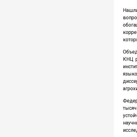
Нашли
вопро
обога
корре
котор
Объед
КНЦ р
инсти
языко
диссе
агрох
Федер
тысяч
устой
науч
иссле