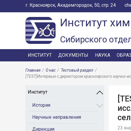
г. Красноярск, Академгородок, 50, стр. 24
ch
Институт хим
Сибирского отде
ИНСТИТУТ
ДОКУМЕНТЫ
НАУКА
ОБРА
Главная
/
О нас
/
Тестовый раздел
/
[TEST]Интервью с директором красноярского научно-и
Институт
[TE
История
исс
сел
Научные направления
23 ян
Дирекция