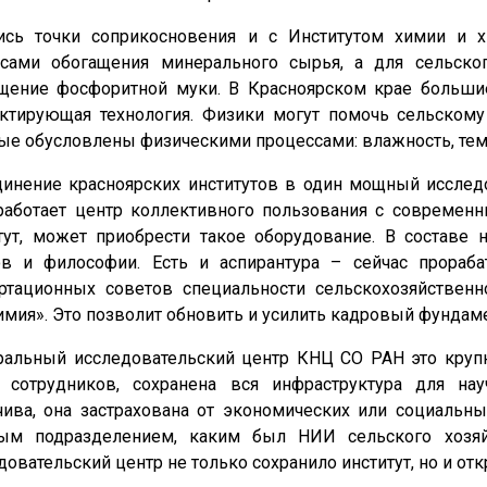
сь точки соприкосновения и с Институтом химии и х
сами обогащения минерального сырья, а для сельског
щение фосфоритной муки. В Красноярском крае большие
ктирующая технология. Физики могут помочь сельскому 
ые обусловлены физическими процессами: влажность, темп
инение красноярских институтов в один мощный исследо
аботает центр коллективного пользования с современ
тут, может приобрести такое оборудование. В составе 
в и философии. Есть и аспирантура – сейчас прораб
ртационных советов специальности сельскохозяйственн
имия». Это позволит обновить и усилить кадровый фундаме
альный исследовательский центр КНЦ СО РАН это крупна
 сотрудников, сохранена вся инфраструктура для нау
чива, она застрахована от экономических или социальн
ным подразделением, каким был НИИ сельского хозя
довательский центр не только сохранило институт, но и о