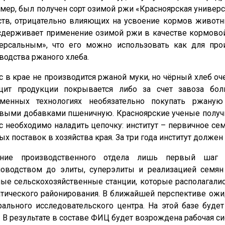
мер, был получен сорт озимой ржи «Красноярская универ
тв, отрицательно влияющих на усвоение кормов животны
сдерживает применение озимой ржи в качестве кормовой
ерсальным», что его можно использовать как для про
водства ржаного хлеба.
с в крае не производится ржаной муки, но чёрный хлеб о
цит продукции покрывается либо за счет завоза бо
еменных технологиях необязательно покупать ржану
выми добавками пшеничную. Красноярские ученые получил
с необходимо наладить цепочку: институт – первичное с
ых поставок в хозяйства края. За три года институт долже
ание производственного отдела лишь первый шаг
оводством до элиты, суперэлиты и реализацией семян
ые сельскохозяйственные станции, которые располагалис
тического районирования. В ближайшей перспективе ожид
ального исследовательского центра. На этой базе буде
. В результате в составе ФИЦ будет возрождена рабочая сис