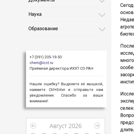
Сегод
основ
Наука
Неда
агрот
Образование
биоте
После
иссле
+7 (391) 205-19-50
много
chem@icct.ru
особе
Приёмная директора ИХХТ СО РАН
засор
инсти
Нашли ошибку? Выделите её мышкой,
нажмите Ctrl+Enter и отправьте нам
Иссл
уведомление. Спасибо за ваше
эксп
внимание!
селек
Вопро
предс
Август 2026
длите