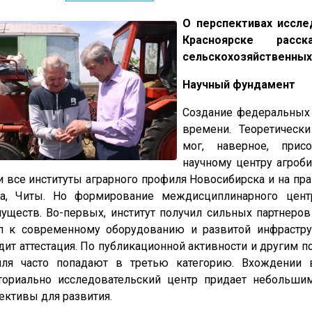
О перспективах иссле
Красноярске расс
сельскохозяйственных 
Научный фундамент
Создание федеральных 
времени. Теоретическ
мог, наверное, прис
научному центру агроб
 все институты аграрного профиля Новосибирска и на пр
ка, Читы. Но формирование междисциплинарного цент
уществ. Во-первых, институт получил сильных партнеров
п к современному оборудованию и развитой инфрастру
дит аттестация. По публикационной активности и другим 
иля часто попадают в третью категорию. Вхождении
ториально исследовательский центр придает небольши
ективы для развития.