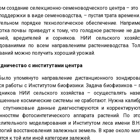
ом создание селекционно-семеноводческого центра – это 
поддержки в виде семеноводства, – пустая трата времен
тельном порядке технологическое обеспечение. Наприме
отка почвы приведут к тому, что голодное растение не д
зней, вредителей и сорняков. НИИ сельского хозяй
дованиями по всем направлениям растениеводства. То
ваний можно получить хороший урожай.
дничество с институтами центра
ыло упомянуто направление дистанционного зондиров
ся работы с Институтом биофизики. Задача биофизиков – 
дников НИИ сельского хозяйства – осуществлять наз
шенные космические системы не сработают. Нужна калибр
 спутниковые данные диагностируются и корректируют
нностям фотосинтетического аппарата растений. По э
лительного моделирования и Институтом леса имени В.Н
логий восстановления залежных земель. В крае около ми
ятся к той или иной категории залежей.