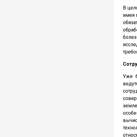
В цел
имея 
обяза
обраб
боле
иссле
требо
Сотру
Уже б
ведут
сотру
совер
земле
особе
вычис
техно
относ