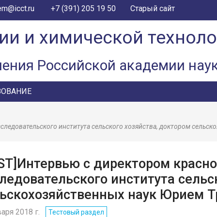
+7 (391) 205 19 50
em@icct.ru
Старый сайт
ии и химической технол
ления Российской академии нау
ЗОВАНИЕ
сследовательского института сельского хозяйства, доктором сельс
ST]Интервью с директором красно
ледовательского института сельс
ьскохозяйственных наук Юрием 
варя 2018 г.
Тестовый раздел