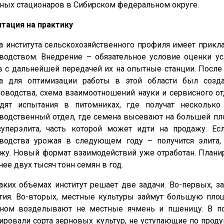
ных стационаров в Сибирском федеральном округе.
тация на практику
а института сельскохозяйственного профиля имеет прикл
водством. Внедрение – обязательное условие оценки ус
в с дальнейшей передачей их на опытные станции. После
а для оптимизации работы в этой области был созда
оводства, схема взаимоотношений науки и сервисного о
дят испытания в питомниках, где получат несколько
водственный отдел, где семена высевают на большей пло
уперэлита, часть которой может идти на продажу. Ес
водства урожая в следующем году – получится элита,
жу. Новый формат взаимодействий уже отработан. Плани
нее двух тысяч тонн семян в год.
аких объемах институт решает две задачи. Во-первых, з
тия. Во-вторых, местные культуры займут большую площ
ном возделывают не местные ячмень и пшеницу. В по
ировали сорта зерновых культур, не уступающие по прод