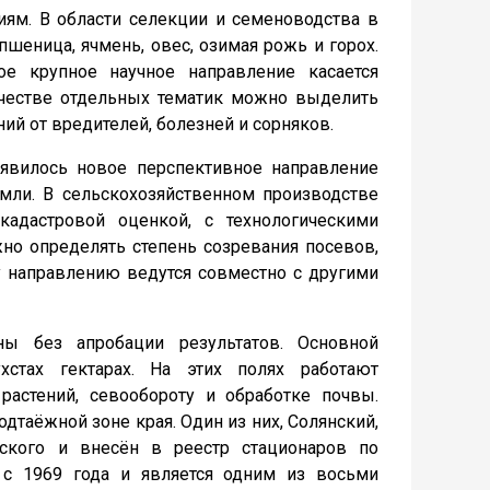
иям. В области селекции и семеноводства в
шеница, ячмень, овес, озимая рожь и горох.
е крупное научное направление касается
качестве отдельных тематик можно выделить
ний от вредителей, болезней и сорняков.
оявилось новое перспективное направление
мли. В сельскохозяйственном производстве
адастровой оценкой, с технологическими
но определять степень созревания посевов,
у направлению ведутся совместно с другими
ны без апробации результатов. Основной
хстах гектарах. На этих полях работают
астений, севообороту и обработке почвы.
дтаёжной зоне края. Один из них, Солянский,
йского и внесён в реестр стационаров по
 с 1969 года и является одним из восьми