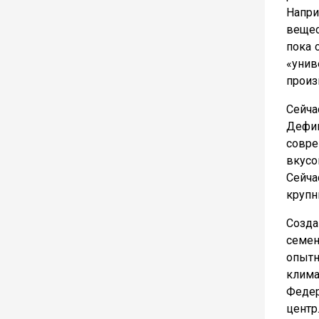
Напри
вещес
пока 
«унив
произ
Сейча
Дефи
совр
вкусо
Сейча
крупн
Созд
семен
опытн
клима
Федер
центр