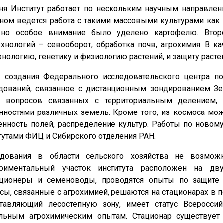
ня Институт работает по нескольким научным направлен
ном ведется работа с такими массовыми культурами как п
вно особое внимание было уделено картофелю. Второ
ехнологий – севооборот, обработка почв, агрохимия. В 
хнологию, генетику и физиологию растений, и защиту расте
 создания Федерального исследовательского центра п
дований, связанное с дистанционным зондированием Зе
 вопросов связанных с территориальным делением, к
нностями различных земель. Кроме того, из космоса мож
енность полей, распределение культур. Работы по новом
тутами ФИЦ и Сибирского отделения РАН.
едования в области сельского хозяйства не возмож
ериментальный участок института расположен на дву
ционеры и семеноводы, проводятся опыты по защите р
сы, связанные с агрохимией, решаются на стационарах в по
тавляющий лесостепную зону, имеет статус Всеросси
льным агрохимическим опытам. Стационар существует