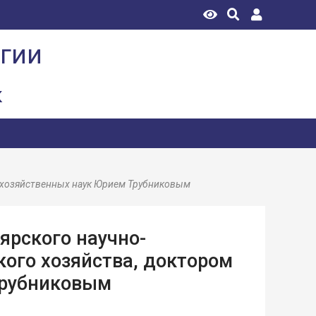
огии
к
кохозяйственных наук Юрием Трубниковым
ярского научно-
кого хозяйства, доктором
Трубниковым