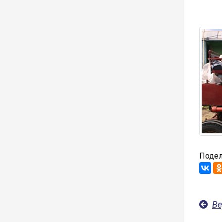
Подел
Ве