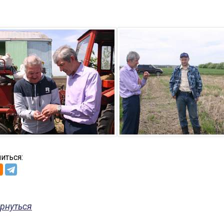
иться:
рнуться