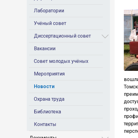
Лаборатории
Учёный совет
Диссертационный совет
Вакансии
Совет молодых учёных
Мероприятия
вошли
Новости
Томс
преим
Охрана труда
досту
прохо
Библиотека
проф
терри
Контакты
персп
Документы