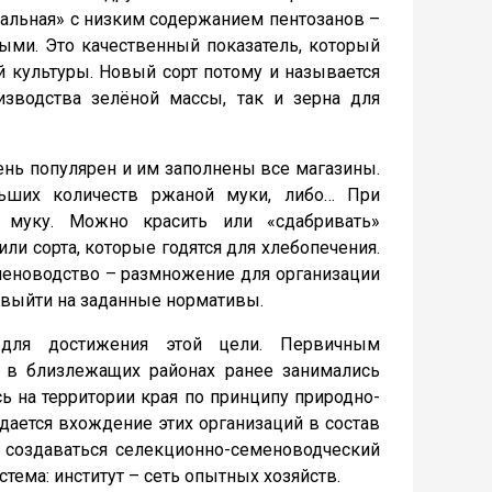
сальная» с низким содержанием пентозанов –
ми. Это качественный показатель, который
 культуры. Новый сорт потому и называется
изводства зелёной массы, так и зерна для
чень популярен и им заполнены все магазины.
льших количеств ржаной муки, либо… При
ю муку. Можно красить или «сдабривать»
и сорта, которые годятся для хлебопечения.
еменоводство – размножение для организации
н выйти на заданные нормативы.
 для достижения этой цели. Первичным
 в близлежащих районах ранее занимались
ь на территории края по принципу природно-
ается вхождение этих организаций в состав
т создаваться селекционно-семеноводческий
тема: институт – сеть опытных хозяйств.