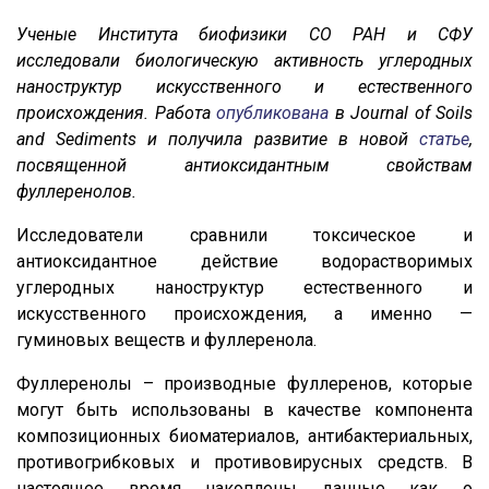
Ученые Института биофизики СО РАН и СФУ
исследовали биологическую активность углеродных
наноструктур искусственного и естественного
происхождения. Работа
опубликована
в Journal of Soils
and Sediments и получила развитие в новой
статье
,
посвященной антиоксидантным свойствам
фуллеренолов.
Исследователи сравнили токсическое и
антиоксидантное действие водорастворимых
углеродных наноструктур естественного и
искусственного происхождения, а именно —
гуминовых веществ и фуллеренола.
Фуллеренолы – производные фуллеренов, которые
могут быть использованы в качестве компонента
композиционных биоматериалов, антибактериальных,
противогрибковых и противовирусных средств. В
настоящее время накоплены данные как о