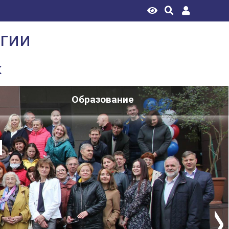
огии
к
Образование
Й