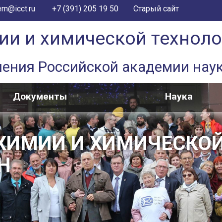
+7 (391) 205 19 50
em@icct.ru
Старый сайт
ии и химической технол
ления Российской академии нау
Документы
Наука
 ХИМИИ И ХИМИЧЕСКО
Н