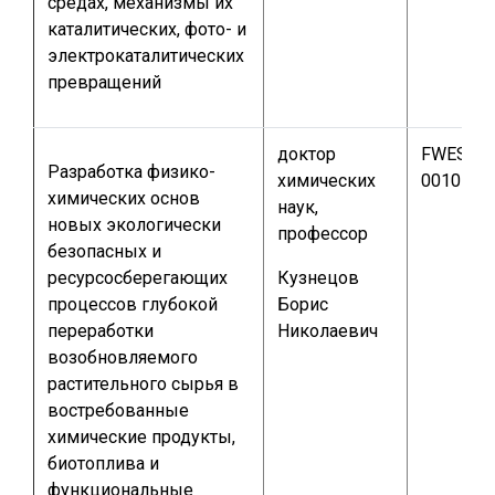
средах, механизмы их
каталитических, фото- и
электрокаталитических
превращений
доктор
FWES-20
Разработка физико-
химических
0010
химических основ
наук,
новых экологически
профессор
безопасных и
ресурсосберегающих
Кузнецов
процессов глубокой
Борис
переработки
Николаевич
возобновляемого
растительного сырья в
востребованные
химические продукты,
биотоплива и
функциональные