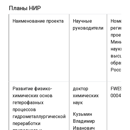
Планы НИР
Наименование проекта
Научные
Номер
руководители
регистр
проекта 
Министе
науки и
высшег
образов
России
Развитие физико-
доктор
FWES-20
химических основ
химических
0004
гетерофазных
наук
процессов
Кузьмин
гидрометаллургической
Владимир
переработки
Иванович